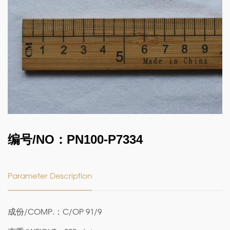
编号/NO：PN100-P7334
Parameter Description
成份/COMP.：C/OP 91/9