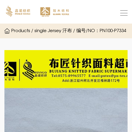
Products / single Jersey 汗布 / 编号/NO：PN100-P7334