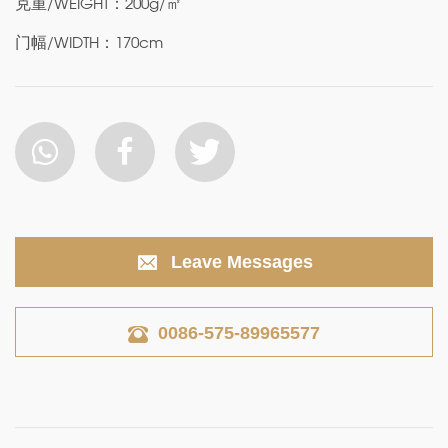
克重/WEIGHT：200g/㎡
门幅/WIDTH：170cm
Leave Messages
0086-575-89965577