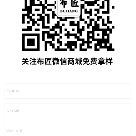
Name
E-mail
Content