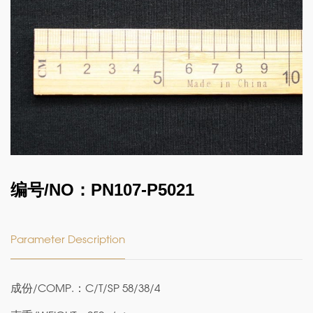
编号/NO：PN107-P5021
Parameter Description
成份/COMP.：C/T/SP 58/38/4