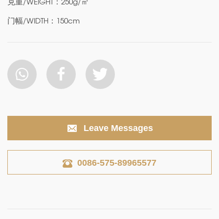
克重/WEIGHT：250g/㎡
门幅/WIDTH：150cm
Leave Messages
0086-575-89965577