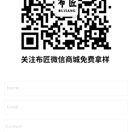
Name
E-mail
Content