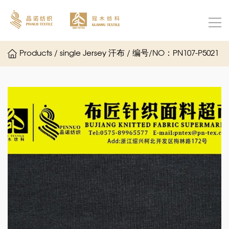
Products / single Jersey 汗布 / 编号/NO：PN107-P5021