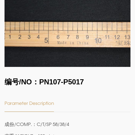
编号/NO：PN107-P5017
Parameter Description
成份/COMP.：C/T/SP 58/38/4