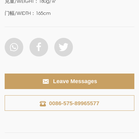
克重/WEIGHT：180g/㎡
门幅/WIDTH：165cm
Leave Messages
0086-575-89965577