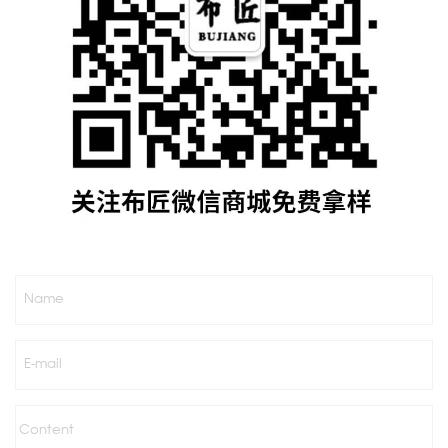
Name
E-mail
Content