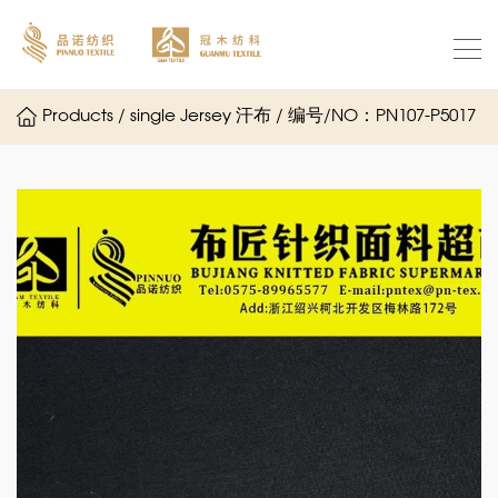
Products / single Jersey 汗布 / 编号/NO：PN107-P5017