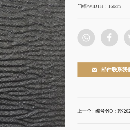
门幅/WIDTH：160cm
邮件联系我
上一个:
编号/NO：PN202