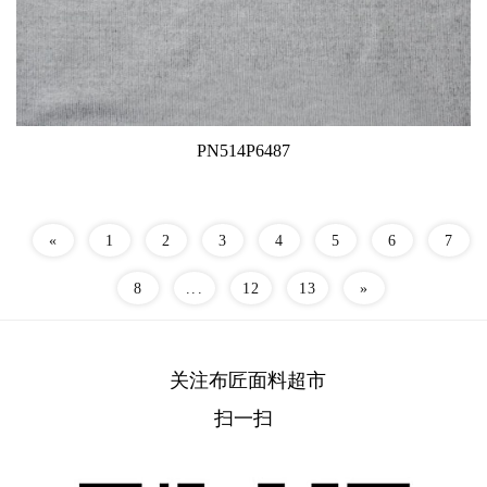
PN514P6487
«
1
2
3
4
5
6
7
8
...
12
13
»
关注布匠面料超市
扫一扫