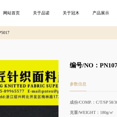
网站首页
关于品诺
关于冠木
产品展示
P5017
编号/NO：PN107-
参数信息
成份/COMP.：C/T/SP 58/38
克重/WEIGHT：180g/㎡